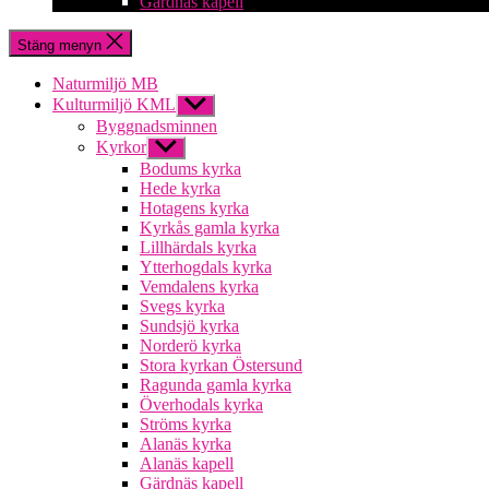
Gärdnäs kapell
Stäng menyn
Naturmiljö MB
Kulturmiljö KML
Visa
undermeny
Byggnadsminnen
Kyrkor
Visa
undermeny
Bodums kyrka
Hede kyrka
Hotagens kyrka
Kyrkås gamla kyrka
Lillhärdals kyrka
Ytterhogdals kyrka
Vemdalens kyrka
Svegs kyrka
Sundsjö kyrka
Norderö kyrka
Stora kyrkan Östersund
Ragunda gamla kyrka
Överhodals kyrka
Ströms kyrka
Alanäs kyrka
Alanäs kapell
Gärdnäs kapell