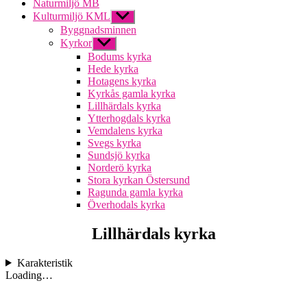
Naturmiljö MB
Kulturmiljö KML
Visa
undermeny
Byggnadsminnen
Kyrkor
Visa
undermeny
Bodums kyrka
Hede kyrka
Hotagens kyrka
Kyrkås gamla kyrka
Lillhärdals kyrka
Ytterhogdals kyrka
Vemdalens kyrka
Svegs kyrka
Sundsjö kyrka
Norderö kyrka
Stora kyrkan Östersund
Ragunda gamla kyrka
Överhodals kyrka
Lillhärdals kyrka
Karakteristik
Loading…